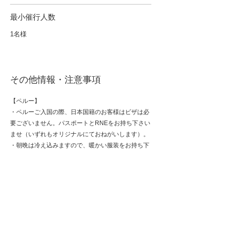
​最小催行人数
1名様
その他情報・注意事項
【ペルー】
・ペルーご入国の際、日本国籍のお客様はビザは必
要ございません。パスポートとRNEをお持ち下さい
ませ（いずれもオリジナルにておねがいします）。
・朝晩は冷え込みますので、暖かい服装をお持ち下
さいませ。また、靴は濡れてもよく、動きやすいも
のでご参加下さいませ。風がかなり強い場合もござ
います。
・レインコート、サングラスなどがあると便利で
す。マチュピチュ遺跡では傘よりレインコートをお
持ち頂くことを推奨しております。
・マチュピチュへの列車では持ち込める荷物に重量