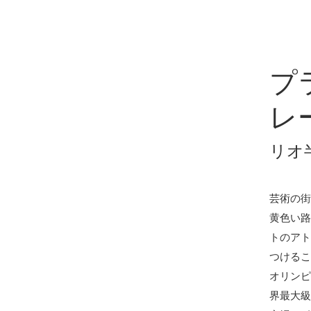
プ
レ
リオ
芸術の街
黄色い路
トのアト
つけるこ
オリンピ
界最大級