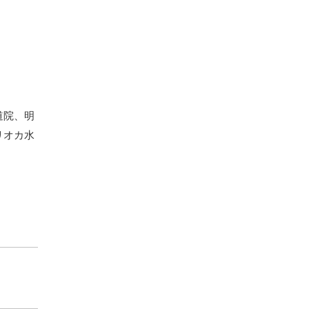
道院、明
リオカ水