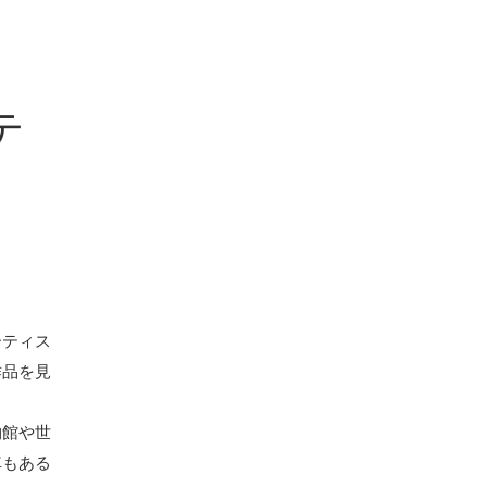
テ
ーティス
作品を見
物館や世
車もある