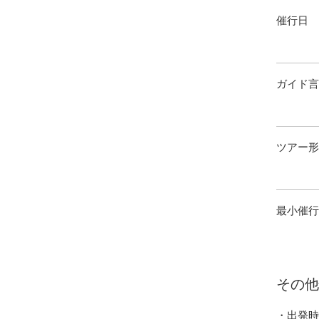
​催行日
ガイド言
ツアー形
​最小催
その他
・出発時