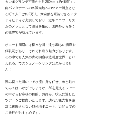
カンポグランデ空港から約280km（約4時間）。
南パンタナールの各観光地へのツアー拠点とな
る町で人口は約2万人。大自然を堪能できるアク
ティビティが充実しており、近年エコツーリズ
ムのメッカとして注目を集め、国内外から多く
の観光客が訪れています。
ボニート周辺には様々な川・滝や80もの洞窟や
鍾乳洞があり、それぞれ違う魅力があります。
その中でも人気の青の洞窟や透明度世界一とい
われる川でのシュノーケリングは欠かせませ
ん！
澄み切った川の中で水流に身を任せ、魚と戯れ
てみてはいかがでしょうか。30を超えるツアー
の中からお客様の目的、お好み、状況に適した
ツアーをご提案いたします。訪れた観光客を絶
対に後悔させない観光地ボニート、3泊4日での
ご旅行がおすすめです。​