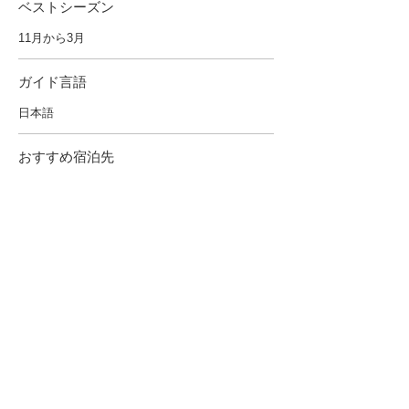
ベストシーズン
11月から3月
ガイド言語
日本語
おすすめ宿泊先
Ecotel Aguas D Bonitoなど
​最小催行人数
1名様
その他情報・注意事項
持参すべきもの：日焼けを防ぐ帽子、サングラ
ス、日焼け止め、水着、ビーチサンダル、ゴー